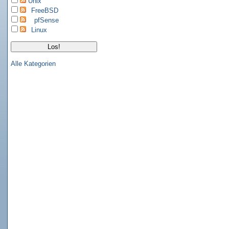
Unix
FreeBSD
pfSense
Linux
Alle Kategorien