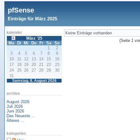
pfSense
Einträge für März 2025
Keine Einträge vorhanden
kalender
März '25
(Seite 1 vo
Mo
Di
Mi
Do
Fr
Sa
So
1
2
3
4
5
6
7
8
9
10
11
12
13
14
15
16
17
18
19
20
21
22
23
24
25
26
27
28
29
30
31
Samstag, 8. August 2026
archive
August 2026
Juli 2026
Juni 2026
Das Neueste ...
Älteres ...
kategorien